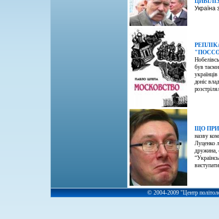
ЦИВІЛІ
Україна 
РЕПЛІК
"
ПОССО
Нобелівс
був таємн
українців
доніс
влад
розстріля
ЩО ПРИ
назву ком
Луценко л
дружина, 
“Українсь
виступат
©
2004-2009 "Центр політоло