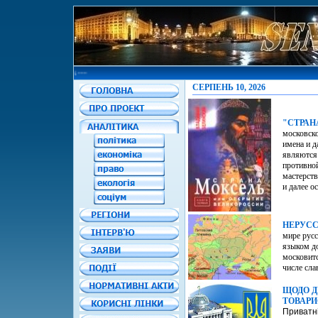
СЕРПЕНЬ 10, 2026
"СТРАН
московско
имена и д
являются 
противной
мастерств
и далее о
НЕРУСС
мире русс
языком до
московитс
числе сла
ЩОДО Д
ТОВАРИ
Приватні