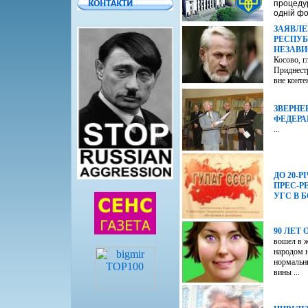
процедур
одній фо
ЗАЯВЛЕ
РЕСПУБ
НЕЗАВИ
Косово, г
Приднестр
вне конте
ЗВЕРНЕ
ФЕДЕРАЦ
...
ДО 20-
ПРЕС-РЕ
УГС В 
90 ЛЕТ
вошел в ж
народом н
нормальн
вины ...