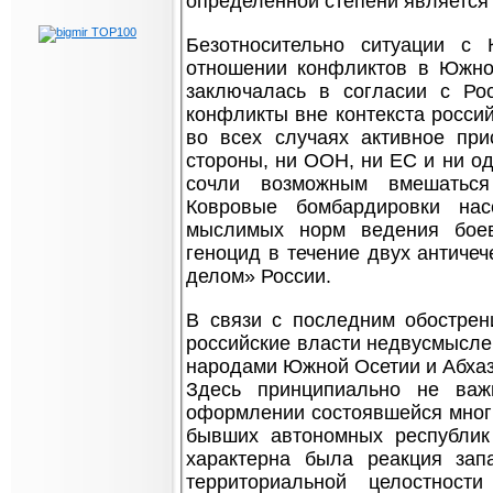
определенной степени является
Безотносительно ситуации с
отношении конфликтов в Южно
заключалась в согласии с Ро
конфликты вне контекста росси
во всех случаях активное при
стороны, ни ООН, ни ЕС и ни од
сочли возможным вмешаться 
Ковровые бомбардировки нас
мыслимых норм ведения боев
геноцид в течение двух античе
делом» России.
В связи с последним обострен
российские власти недвусмысле
народами Южной Осетии и Абхази
Здесь принципиально не важ
оформлении состоявшейся многи
бывших автономных республик 
характерна была реакция за
территориальной целостност