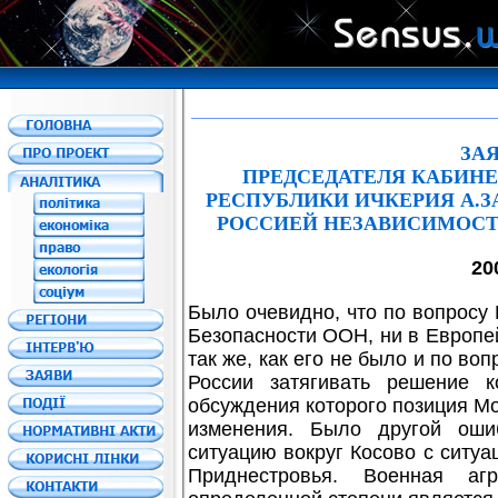
З
А
ПРЕДСЕДАТЕЛЯ КАБИН
РЕСПУБЛИКИ ИЧКЕРИ
Я
А.З
РОССИЕЙ НЕЗАВИСИМОСТ
20
Было очевидно, что по вопросу
Безопасности ООН, ни в Европей
так же, как его не было и по во
России затягивать решение 
обсуждения которого позиция Мо
изменения. Было другой оши
ситуацию вокруг Косово с ситуа
Приднестровья. Военная аг